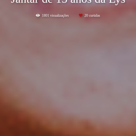
1801
visualizações
20
curtidas