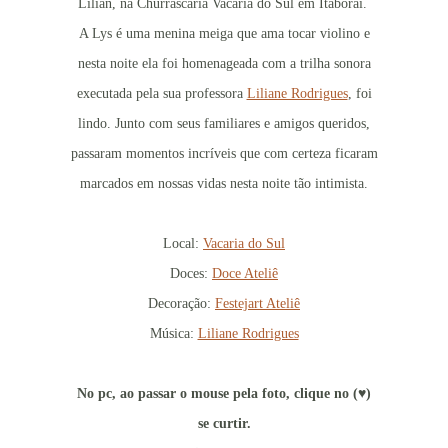
Lilian, na Churrascaria Vacaria do Sul em Itaboraí.
A Lys é uma menina meiga que ama tocar violino e
nesta noite ela foi homenageada com a trilha sonora
executada pela sua professora
Liliane Rodrigues
, foi
lindo. Junto com seus familiares e amigos queridos,
passaram momentos incríveis que com certeza ficaram
marcados em nossas vidas nesta noite tão intimista.
Local:
Vacaria do Sul
Doces:
Doce Ateliê
Decoração:
Festejart Ateliê
Música:
Liliane Rodrigues
No pc, ao passar o mouse pela foto, clique no (♥)
se curtir.