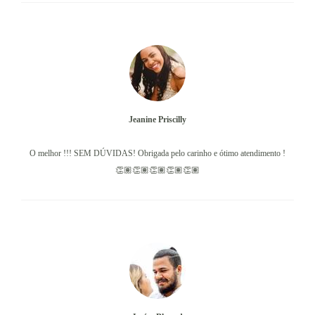
Jeanine Priscilly
O melhor !!! SEM DÚVIDAS! Obrigada pelo carinho e ótimo atendimento !
👏🏽👏🏽👏🏽👏🏽👏🏽