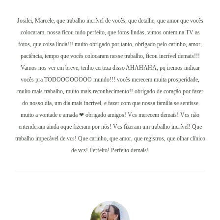
Josilei, Marcele, que trabalho incrível de vocês, que detalhe, que amor que vocês
colocaram, nossa ficou tudo perfeito, que fotos lindas, vimos ontem na TV as
fotos, que coisa linda!!! muito obrigado por tanto, obrigado pelo carinho, amor,
paciência, tempo que vocês colocaram nesse trabalho, ficou incrível demais!!!
Vamos nos ver em breve, tenho certeza disso AHAHAHA, pq iremos indicar
vocês pra TODOOOOOOOO mundo!!! vocês merecem muita prosperidade,
muito mais trabalho, muito mais reconhecimento!! obrigado de coração por fazer
do nosso dia, um dia mais incrível, e fazer com que nossa família se sentisse
muito a vontade e amada ❤ obrigado amigos! Vcs merecem demais! Vcs não
entenderam ainda oque fizeram por nós! Vcs fizeram um trabalho incrível! Que
trabalho impecável de vcs! Que carinho, que amor, que registros, que olhar clínico
de vcs! Perfeito! Perfeito demais!