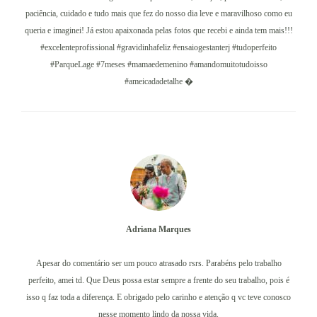
paciência, cuidado e tudo mais que fez do nosso dia leve e maravilhoso como eu
queria e imaginei! Já estou apaixonada pelas fotos que recebi e ainda tem mais!!!
#excelenteprofissional #gravidinhafeliz #ensaiogestanterj #tudoperfeito
#ParqueLage #7meses #mamaedemenino #amandomuitotudoisso
#ameicadadetalhe �
Adriana Marques
Apesar do comentário ser um pouco atrasado rsrs. Parabéns pelo trabalho
perfeito, amei td. Que Deus possa estar sempre a frente do seu trabalho, pois é
isso q faz toda a diferença. E obrigado pelo carinho e atenção q vc teve conosco
nesse momento lindo da nossa vida.