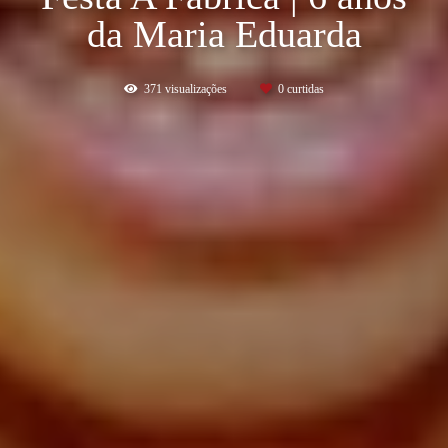
da Maria Eduarda
371
visualizações
0
curtidas