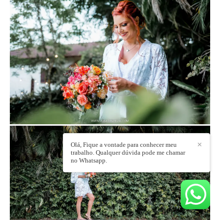
Olá, Fique a vontade para conhecer meu
✕
trabalho. Qualquer dúvida pode me chamar
no Whatsapp.