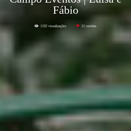
Fábio
1182
visualizações
12
curtidas